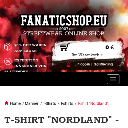
90% DER WAREN
0
€
AUF LAGER
Ihr Warenkorb »
EXPEDITION
Einloggen
|
Registrierung
INNERHALB VON
24 STUNDEN.
Toggle
naviga
Home
/
Männer
/
T-Shirts
/
T-shirts
/
T-shirt "Nordland"
T-SHIRT "NORDLAND" -