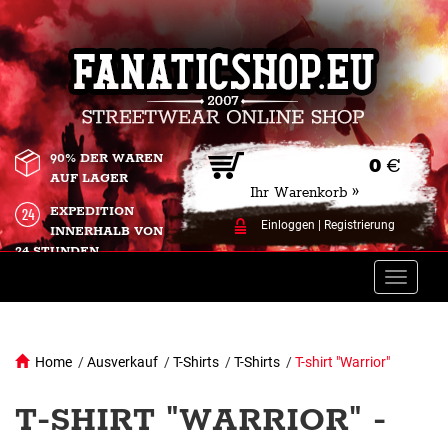
90% DER WAREN
0
€
AUF LAGER
Ihr Warenkorb »
EXPEDITION
Einloggen
|
Registrierung
INNERHALB VON
24 STUNDEN.
Toggle
naviga
Home
/
Ausverkauf
/
T-Shirts
/
T-Shirts
/
T-shirt "Warrior"
T-SHIRT "WARRIOR" -