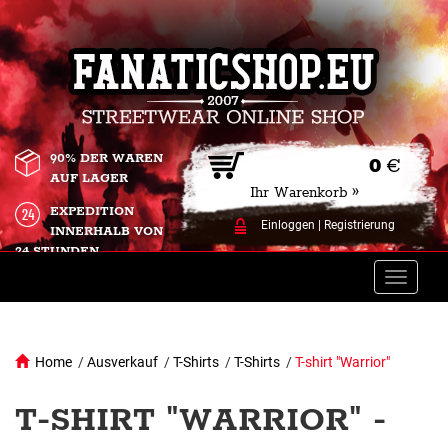
90% DER WAREN
0
€
AUF LAGER
Ihr Warenkorb »
EXPEDITION
Einloggen
|
Registrierung
INNERHALB VON
24 STUNDEN.
Toggle
naviga
Home
/
Ausverkauf
/
T-Shirts
/
T-Shirts
/
T-shirt "Warrior"
T-SHIRT "WARRIOR" -