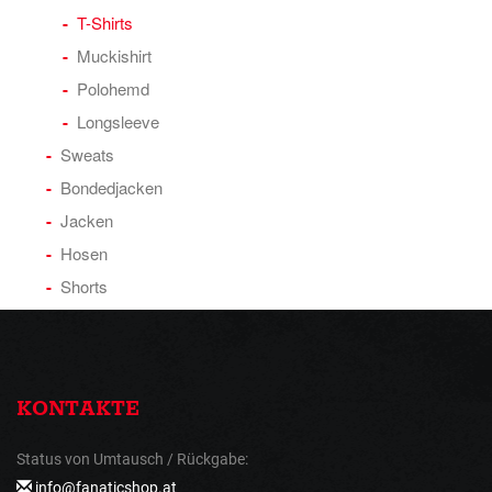
T-Shirts
Muckishirt
Polohemd
Longsleeve
Sweats
Bondedjacken
Jacken
Hosen
Shorts
KONTAKTE
Status von Umtausch / Rückgabe:
info@fanaticshop.at