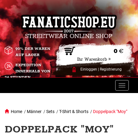
90% DER WAREN
0
€
AUF LAGER
Ihr Warenkorb »
EXPEDITION
Einloggen
|
Registrierung
INNERHALB VON
24 STUNDEN.
Toggle
naviga
Home
/
Männer
/
Sets
/
T-Shirt & Shorts
/
Doppelpack "Moy"
DOPPELPACK "MOY"