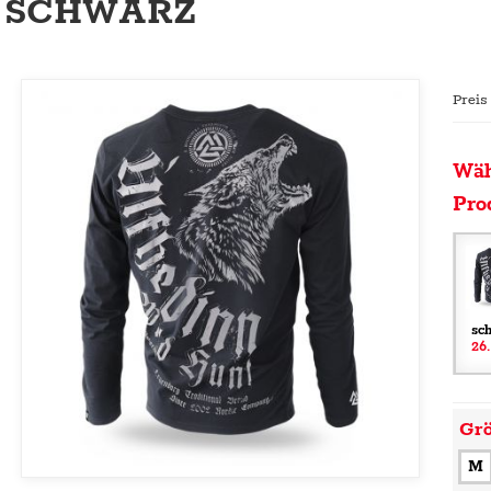
SCHWARZ
Preis
Wäh
Pro
sc
26
Gr
M