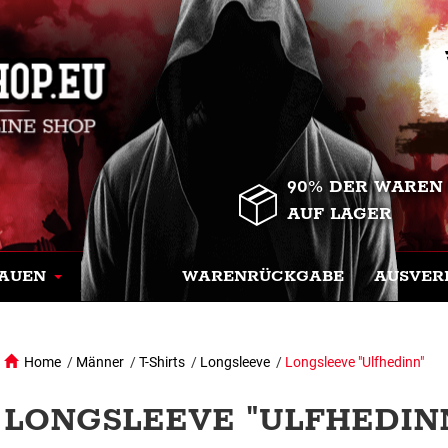
90% DER WAREN
AUF LAGER
AUEN
WARENRÜCKGABE
AUSVER
Home
/
Männer
/
T-Shirts
/
Longsleeve
/
Longsleeve "Ulfhedinn"
LONGSLEEVE "ULFHEDINN