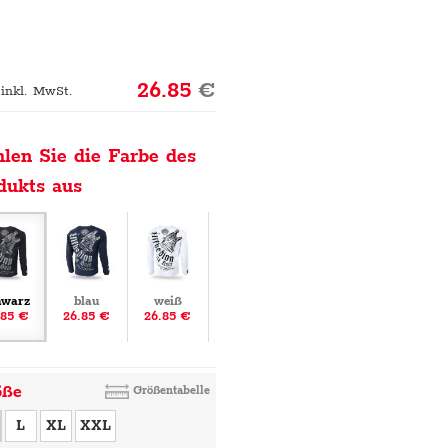
26.85
€
 inkl. MwSt.
len Sie die Farbe des
dukts aus
hwarz
blau
weiß
.85 €
26.85 €
26.85 €
öße
Größentabelle
L
XL
XXL