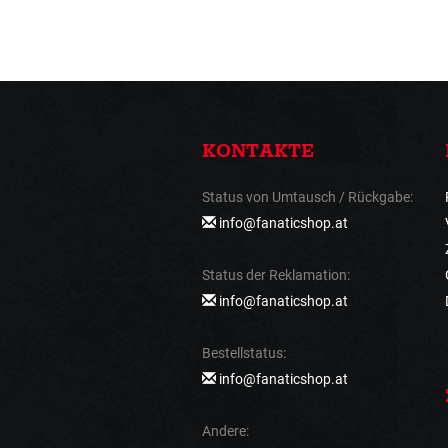
KONTAKTE
Status von Umtausch / Rückgabe:
info@fanaticshop.at
Status der Reklamation:
info@fanaticshop.at
Bestellstatus:
info@fanaticshop.at
Andere: