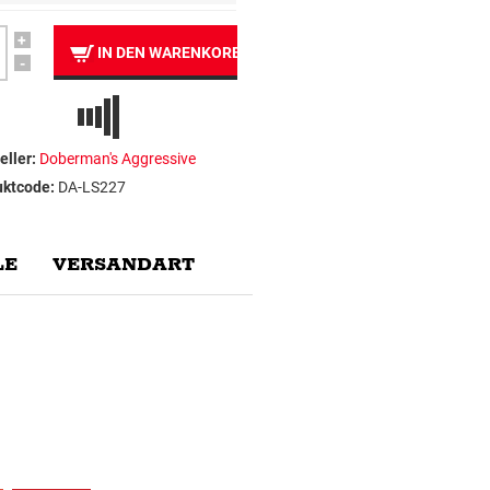
+
IN DEN WARENKORB
-
eller:
Doberman's Aggressive
uktcode:
DA-LS227
E
VERSANDART