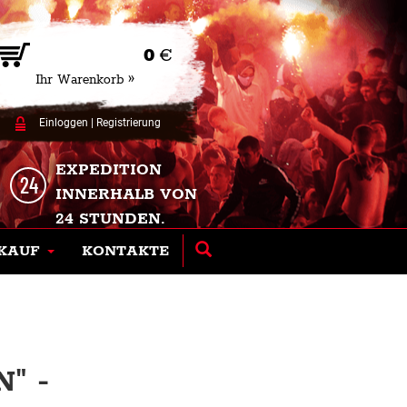
0
€
Ihr Warenkorb »
Einloggen
|
Registrierung
EXPEDITION
INNERHALB VON
24 STUNDEN.
KAUF
KONTAKTE
" -