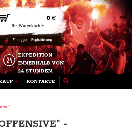
0
€
Ihr Warenkorb »
Einloggen
|
Registrierung
EXPEDITION
INNERHALB VON
24 STUNDEN.
KAUF
KONTAKTE
sive"
FFENSIVE" -