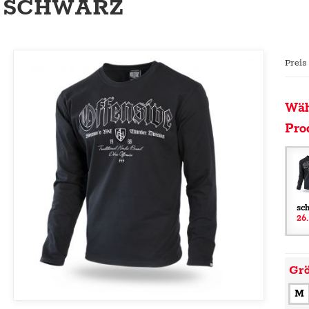
SCHWARZ
Preis
Wäh
Pro
sc
26
Gr
M