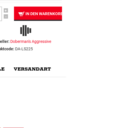
+
IN DEN WARENKORB
-
eller:
Doberman's Aggressive
uktcode:
DA-LS225
E
VERSANDART