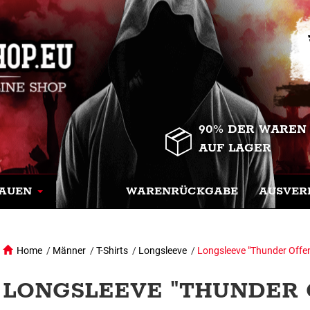
90% DER WAREN
AUF LAGER
AUEN
WARENRÜCKGABE
AUSVER
Home
/
Männer
/
T-Shirts
/
Longsleeve
/
Longsleeve "Thunder Offen
LONGSLEEVE "THUNDER O