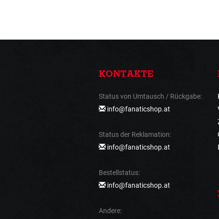
KONTAKTE
Status von Umtausch / Rückgabe:
info@fanaticshop.at
Status der Reklamation:
info@fanaticshop.at
Bestellstatus:
info@fanaticshop.at
Andere: