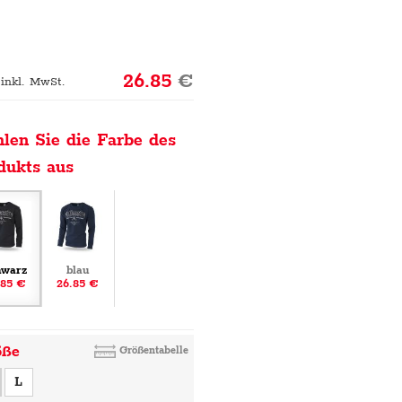
26.85
€
 inkl. MwSt.
len Sie die Farbe des
dukts aus
hwarz
blau
.85 €
26.85 €
öße
Größentabelle
L