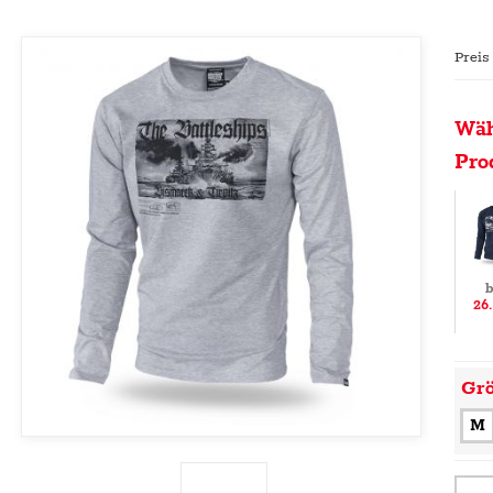
Preis
Wäh
Pro
b
26
Gr
M