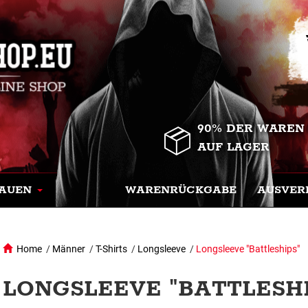
90% DER WAREN
AUF LAGER
AUEN
WARENRÜCKGABE
AUSVER
Home
/
Männer
/
T-Shirts
/
Longsleeve
/
Longsleeve "Battleships"
LONGSLEEVE "BATTLESHI