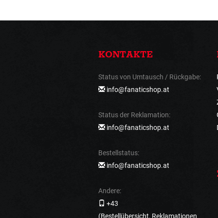
KONTAKTE
Status von Umtausch / Rückgabe:
info@fanaticshop.at
Status der Reklamation:
info@fanaticshop.at
Bestellstatus:
info@fanaticshop.at
Andere:
+43
(Bestellübersicht, Reklamationen