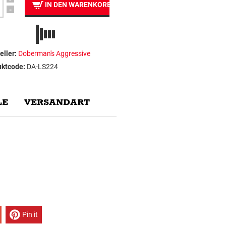
IN DEN WARENKORB
-
eller:
Doberman's Aggressive
uktcode:
DA-LS224
E
VERSANDART
Pin it