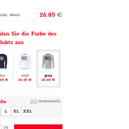
26.85
€
 inkl. MwSt.
len Sie die Farbe des
dukts aus
lau
weiß
grau
.85 €
26.85 €
26.85 €
öße
Größentabelle
L
XL
XXL
+