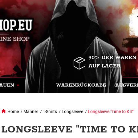
90% DER WAREN
AUF LAGER
AUEN
WARENRÜCKGABE
AUSVER
Home
/
Männer
/
T-Shirts
/
Longsleeve
/
Longsleeve "Time to Kill"
LONGSLEEVE "TIME TO KI