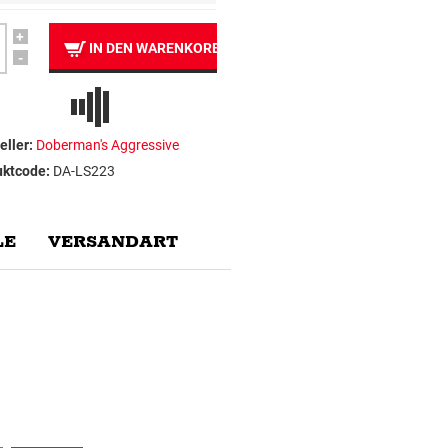
+
IN DEN WARENKORB
-
eller:
Doberman's Aggressive
uktcode:
DA-LS223
E
VERSANDART