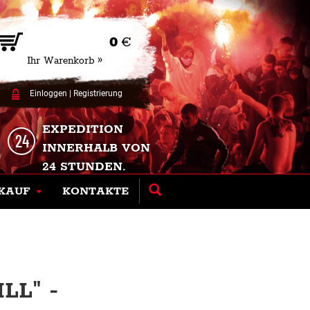
0
€
Ihr Warenkorb »
Einloggen
|
Registrierung
EXPEDITION
INNERHALB VON
24 STUNDEN.
KAUF
KONTAKTE
LL" -