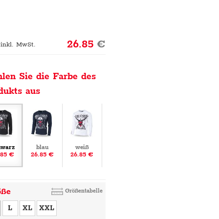
26.85
€
 inkl. MwSt.
len Sie die Farbe des
dukts aus
hwarz
blau
weiß
.85 €
26.85 €
26.85 €
öße
Größentabelle
L
XL
XXL