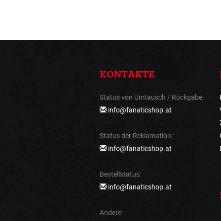
KONTAKTE
Status von Umtausch / Rückgabe:
info@fanaticshop.at
Status der Reklamation:
info@fanaticshop.at
Bestellstatus:
info@fanaticshop.at
Andere: