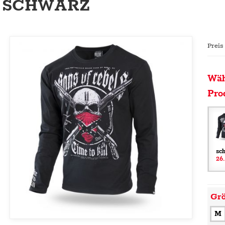
SCHWARZ
Preis
Wäh
Pro
sc
26
Gr
M