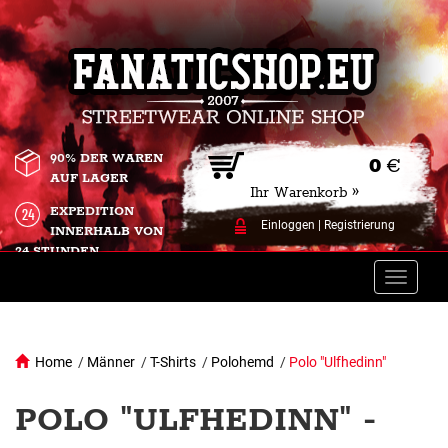
90% DER WAREN
0
€
AUF LAGER
Ihr Warenkorb »
EXPEDITION
Einloggen
|
Registrierung
INNERHALB VON
24 STUNDEN.
Toggle
naviga
Home
/
Männer
/
T-Shirts
/
Polohemd
/
Polo "Ulfhedinn"
POLO "ULFHEDINN" -