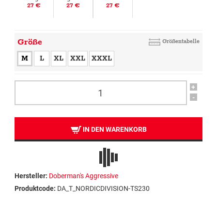
27 €
27 €
27 €
Größe
Größentabelle
M
L
XL
XXL
XXXL
+
-
IN DEN WARENKORB
Hersteller:
Doberman's Aggressive
Produktcode:
DA_T_NORDICDIVISION-TS230