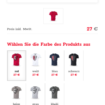
27
€
Preis inkl. MwSt.
Wählen Sie die Farbe des Produkts aus
rot
weiß
blau
schwarz
27 €
27 €
27 €
27 €
beige
grau
khaki