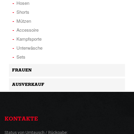
Hosen
Shorts
Mützen
Accessoire
Kampfsporte
Unterwäsche
Sets
FRAUEN
AUSVERKAUF
KONTAKTE
Status von Umtausch / Rückgabe: