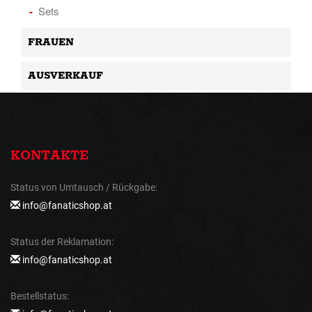
Sets
FRAUEN
AUSVERKAUF
KONTAKTE
Status von Umtausch / Rückgabe:
info@fanaticshop.at
Status der Reklamation:
info@fanaticshop.at
Bestellstatus: