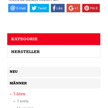
E-mail
Tweet
Like
+1
Pin it
KATEGORIE
HERSTELLER
NEU
MÄNNER
T-Shirts
T-shirts