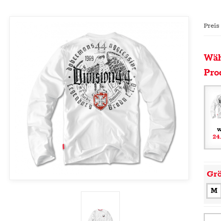
Preis
Wäh
Pro
w
24
Gr
M