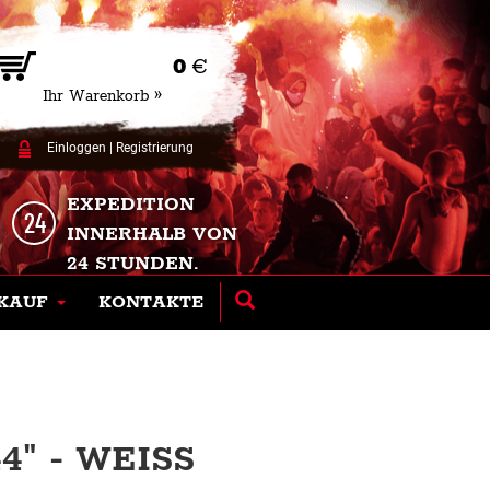
0
€
Ihr Warenkorb »
Einloggen
|
Registrierung
EXPEDITION
INNERHALB VON
24 STUNDEN.
KAUF
KONTAKTE
" - WEISS