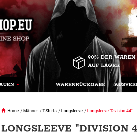
90% DER WAREN
AUF LAGER
AUEN
WARENRÜCKGABE
AUSVER
Home
/
Männer
/
T-Shirts
/
Longsleeve
/
Longsleeve "Division 44"
LONGSLEEVE "DIVISION 44