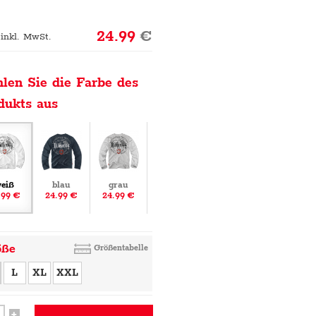
24.99
€
 inkl. MwSt.
len Sie die Farbe des
dukts aus
eiß
blau
grau
.99 €
24.99 €
24.99 €
öße
Größentabelle
L
XL
XXL
+