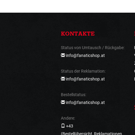
KONTAKTE
Status von Umtausch / Rückgabe:
info@fanaticshop.at
Status der Reklamation:
info@fanaticshop.at
Bestellstatus:
info@fanaticshop.at
Andere:
+43
(Bestellübersicht, Reklamationen