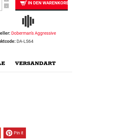
IN DEN WARENKORB
-
eller:
Doberman's Aggressive
uktcode:
DA-LS64
E
VERSANDART
Pin it