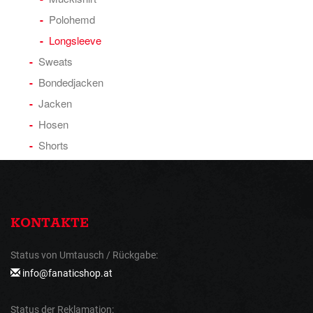
Polohemd
Longsleeve
Sweats
Bondedjacken
Jacken
Hosen
Shorts
KONTAKTE
Status von Umtausch / Rückgabe:
info@fanaticshop.at
Status der Reklamation: