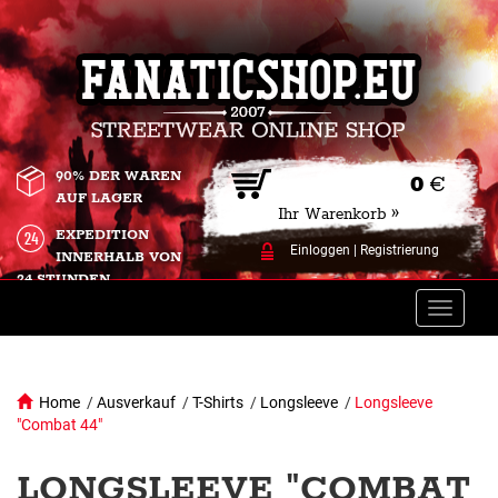
90% DER WAREN
0
€
AUF LAGER
Ihr Warenkorb »
EXPEDITION
Einloggen
|
Registrierung
INNERHALB VON
24 STUNDEN.
Toggle
naviga
Home
/
Ausverkauf
/
T-Shirts
/
Longsleeve
/
Longsleeve
"Combat 44"
LONGSLEEVE "COMBAT