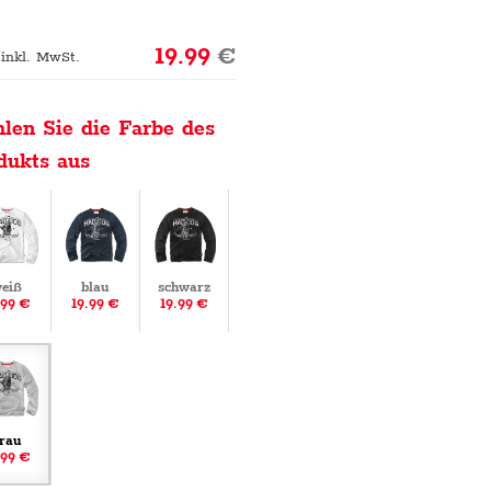
19.99
€
 inkl. MwSt.
len Sie die Farbe des
dukts aus
eiß
blau
schwarz
.99 €
19.99 €
19.99 €
rau
.99 €