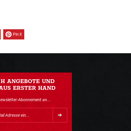
Pin it
CH ANGEBOTE UND
AUS ERSTER HAND
Newsletter-Abonnement an...