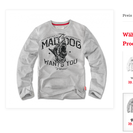
Preis
Wäh
Pro
w
19
g
19