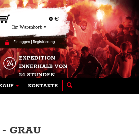
0
€
Ihr Warenkorb »
Einloggen
|
Registrierung
EXPEDITION
INNERHALB VON
24 STUNDEN.
KAUF
KONTAKTE
 - GRAU