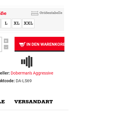
öße
Größentabelle
L
XL
XXL
+
IN DEN WARENKORB
-
eller:
Doberman's Aggressive
uktcode:
DA-LS69
E
VERSANDART