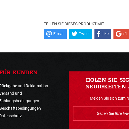
TEILEN SIE DIESES PRODUKT MIT
E-mail
Tweet
Like
+1
FÜR KUNDEN
HOLEN SIE SI
Rückgabe und Reklamation
NEUIGKEITEN 
Versand und
Melden Sie sich zum 
Zahlungsbedingungen
Geschäftsbedingungen
Datenschutz