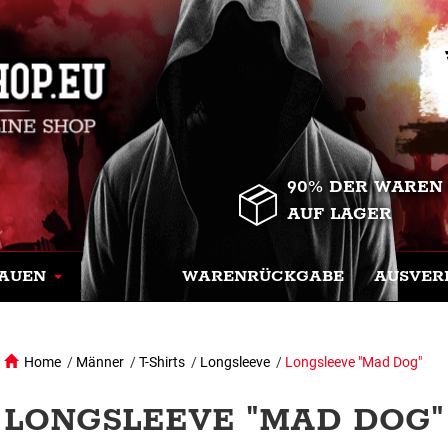
90% DER WAREN
AUF LAGER
AUEN
WARENRÜCKGABE
AUSVER
Home
/
Männer
/
T-Shirts
/
Longsleeve
/
Longsleeve "Mad Dog"
LONGSLEEVE "MAD DOG"