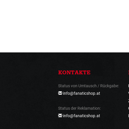
KONTAKTE
Status von Umtausch / Rückgabe:
info@fanaticshop.at
Status der Reklamation:
info@fanaticshop.at