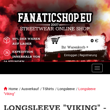
90% DER WAREN
0
€
AUF LAGER
Ihr Warenkorb »
EXPEDITION
Einloggen
|
Registrierung
INNERHALB VON
24 STUNDEN.
Toggle
naviga
Home
/
Ausverkauf
/
T-Shirts
/
Longsleeve
/
Longsleeve
"Viking"
LONGSLEEVE "VIKING" -