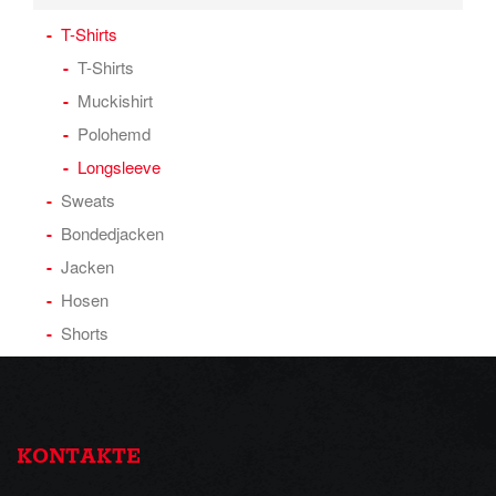
T-Shirts
T-Shirts
Muckishirt
Polohemd
Longsleeve
Sweats
Bondedjacken
Jacken
Hosen
Shorts
KONTAKTE