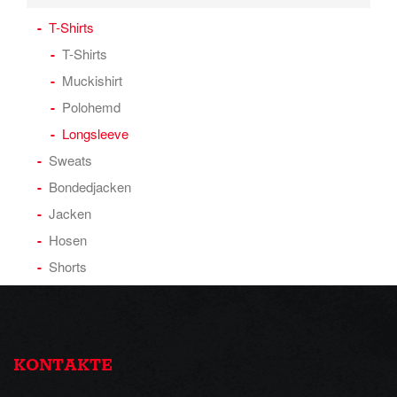
T-Shirts
T-Shirts
Muckishirt
Polohemd
Longsleeve
Sweats
Bondedjacken
Jacken
Hosen
Shorts
KONTAKTE