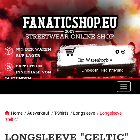
90% DER WAREN
0
€
AUF LAGER
Ihr Warenkorb »
EXPEDITION
Einloggen
|
Registrierung
INNERHALB VON
24 STUNDEN.
Toggle
naviga
Home
/
Ausverkauf
/
T-Shirts
/
Longsleeve
/
Longsleeve
"Celtic"
LONGSLEEVE "CELTIC"