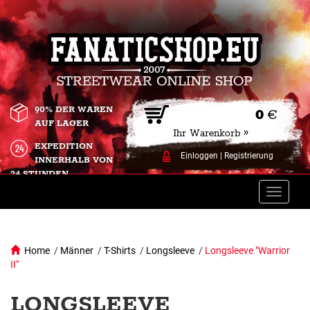
90% DER WAREN
0
€
AUF LAGER
Ihr Warenkorb »
EXPEDITION
Einloggen
|
Registrierung
INNERHALB VON
24 STUNDEN.
Toggle
naviga
Home
/
Männer
/
T-Shirts
/
Longsleeve
/
Longsleeve "Warrior
II"
LONGSLEEVE