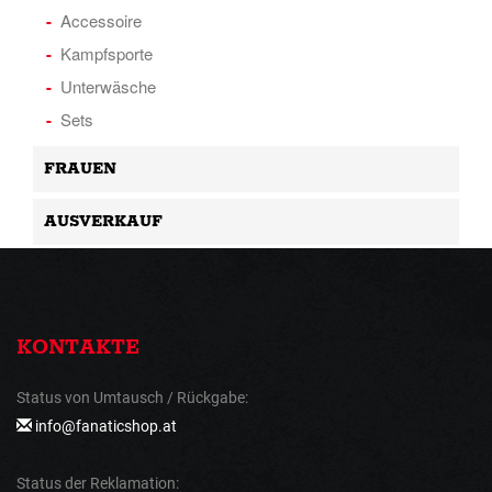
Accessoire
Kampfsporte
Unterwäsche
Sets
FRAUEN
AUSVERKAUF
KONTAKTE
Status von Umtausch / Rückgabe:
info@fanaticshop.at
Status der Reklamation: