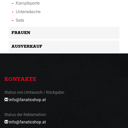
Kampfsporte
Unterwäsche
Sets
FRAUEN
AUSVERKAUF
KONTAKTE
Status von Umtausch / Rückgabe:
info@fanaticshop.at
Status der Reklamation:
info@fanaticshop.at