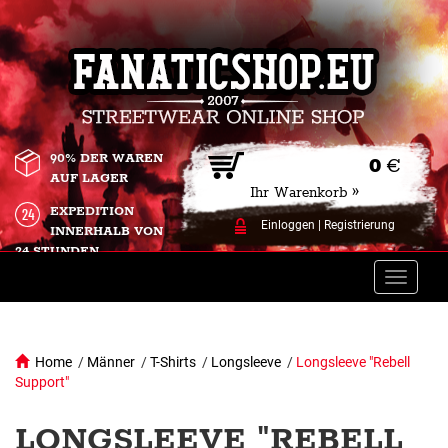
90% DER WAREN
0
€
AUF LAGER
Ihr Warenkorb »
EXPEDITION
Einloggen
|
Registrierung
INNERHALB VON
24 STUNDEN.
Toggle
naviga
Home
/
Männer
/
T-Shirts
/
Longsleeve
/
Longsleeve "Rebell
Support"
LONGSLEEVE "REBELL