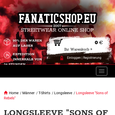
90% DER WAREN
0
€
AUF LAGER
Ihr Warenkorb »
EXPEDITION
Einloggen
|
Registrierung
INNERHALB VON
24 STUNDEN.
Toggle
naviga
Home
/
Männer
/
T-Shirts
/
Longsleeve
/
Longsleeve "Sons of
Rebels"
LONGSLEEVE "SONS OF