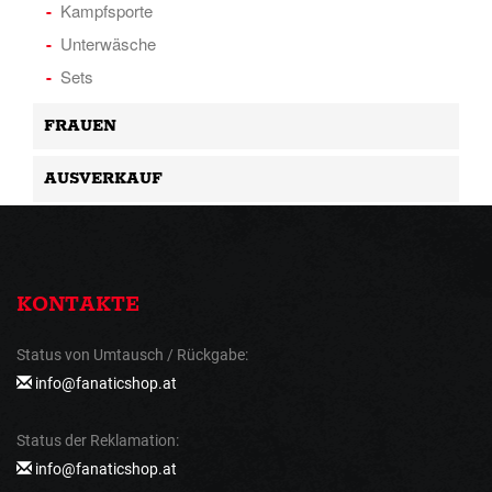
Kampfsporte
Unterwäsche
Sets
FRAUEN
AUSVERKAUF
KONTAKTE
Status von Umtausch / Rückgabe:
info@fanaticshop.at
Status der Reklamation:
info@fanaticshop.at