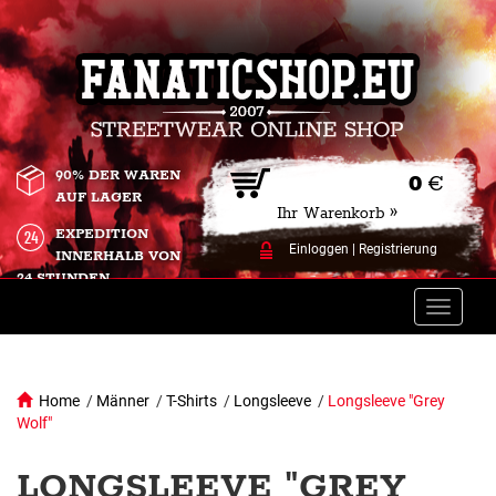
90% DER WAREN
0
€
AUF LAGER
Ihr Warenkorb »
EXPEDITION
Einloggen
|
Registrierung
INNERHALB VON
24 STUNDEN.
Toggle
naviga
Home
/
Männer
/
T-Shirts
/
Longsleeve
/
Longsleeve "Grey
Wolf"
LONGSLEEVE "GREY