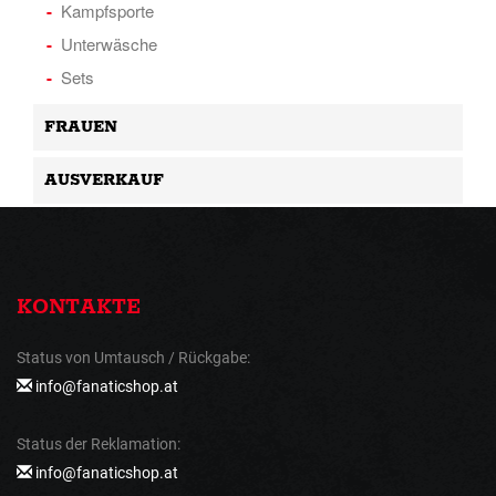
Kampfsporte
Unterwäsche
Sets
FRAUEN
AUSVERKAUF
KONTAKTE
Status von Umtausch / Rückgabe:
info@fanaticshop.at
Status der Reklamation:
info@fanaticshop.at