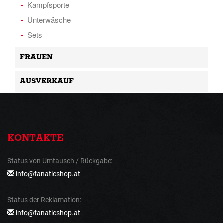
Kampfsporte
Unterwäsche
Sets
FRAUEN
AUSVERKAUF
KONTAKTE
Status von Umtausch / Rückgabe:
info@fanaticshop.at
Status der Reklamation:
info@fanaticshop.at