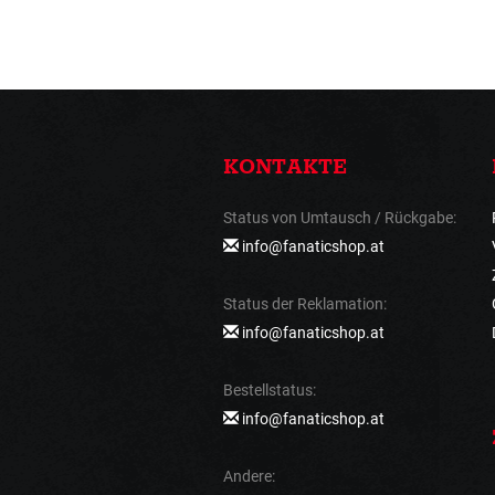
KONTAKTE
Status von Umtausch / Rückgabe:
info@fanaticshop.at
Status der Reklamation:
info@fanaticshop.at
Bestellstatus:
info@fanaticshop.at
Andere: