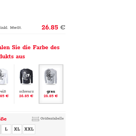
26.85
€
 inkl. MwSt.
len Sie die Farbe des
dukts aus
eiß
schwarz
grau
.85 €
26.85 €
26.85 €
öße
Größentabelle
L
XL
XXL