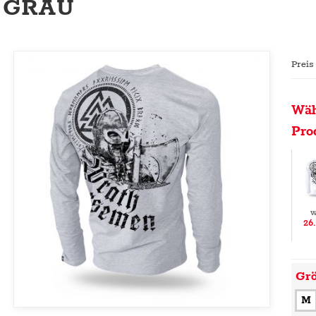
GRAU
Preis
Wäh
Pro
w
26
Gr
M