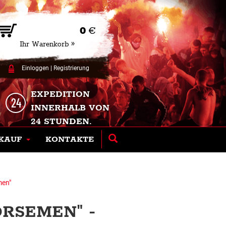
0
€
Ihr Warenkorb »
Einloggen
|
Registrierung
EXPEDITION
INNERHALB VON
24 STUNDEN.
KAUF
KONTAKTE
men"
RSEMEN" -