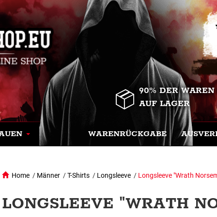
90% DER WAREN
AUF LAGER
AUEN
WARENRÜCKGABE
AUSVER
Home
/
Männer
/
T-Shirts
/
Longsleeve
/
Longsleeve "Wrath Norse
LONGSLEEVE "WRATH NO