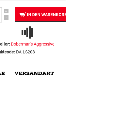
+
IN DEN WARENKORB
-
eller:
Doberman's Aggressive
uktcode:
DA-LS208
E
VERSANDART