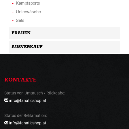
Kampfsporte
Unterwäsche
Sets
FRAUEN
AUSVERKAUF
KONTAKTE
Status von Umtausch / Rückgabe:
info@fanaticshop.at
Status der Reklamation:
info@fanaticshop.at