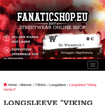
90% DER WAREN
0
€
AUF LAGER
Ihr Warenkorb »
EXPEDITION
Einloggen
|
Registrierung
INNERHALB VON
24 STUNDEN.
Toggle
naviga
Home
/
Männer
/
T-Shirts
/
Longsleeve
/
Longsleeve "Viking
Horde II"
LONGSLEEVE "VIKING