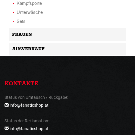
Kampfsporte
Unterwäsche
Sets
FRAUEN
AUSVERKAUF
KONTAKTE
Status von Umtausch / Rückgabe:
info@fanaticshop.at
Status der Reklamation:
info@fanaticshop.at