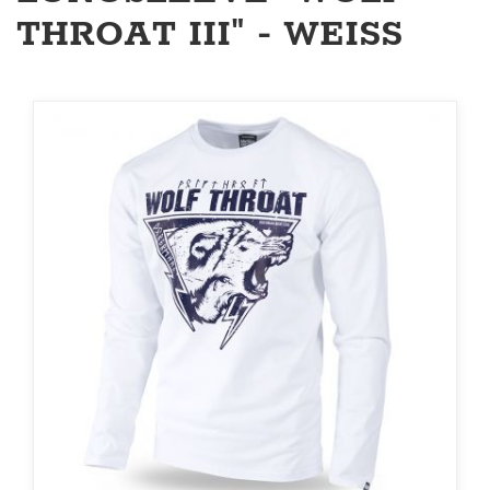
THROAT III" - WEISS