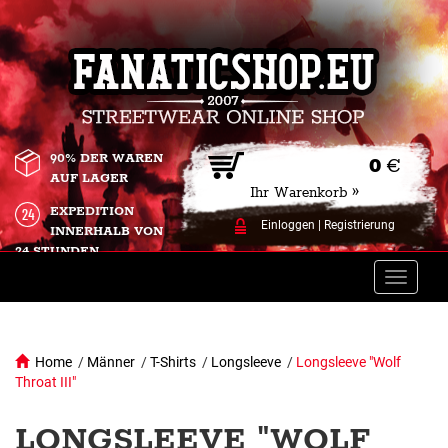
90% DER WAREN
0
€
AUF LAGER
Ihr Warenkorb »
EXPEDITION
Einloggen
|
Registrierung
INNERHALB VON
24 STUNDEN.
Toggle
naviga
Home
/
Männer
/
T-Shirts
/
Longsleeve
/
Longsleeve "Wolf
Throat III"
LONGSLEEVE "WOLF