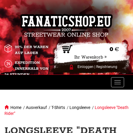
90% DER WAREN
0
€
AUF LAGER
Ihr Warenkorb »
EXPEDITION
Einloggen
|
Registrierung
INNERHALB VON
24 STUNDEN.
Toggle
naviga
Home
/
Ausverkauf
/
T-Shirts
/
Longsleeve
/
Longsleeve "Death
Rider"
LONGSLEEVE "DEATH