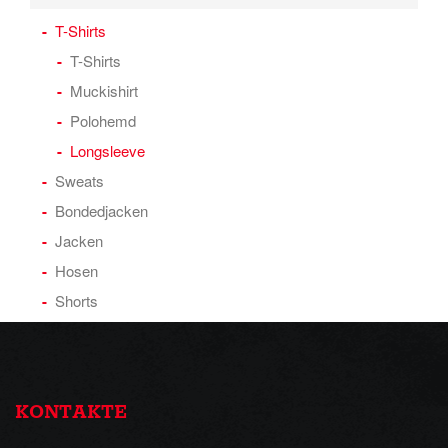
T-Shirts
T-Shirts
Muckishirt
Polohemd
Longsleeve
Sweats
Bondedjacken
Jacken
Hosen
Shorts
KONTAKTE