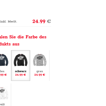
24.99
€
 inkl. MwSt.
len Sie die Farbe des
dukts aus
lau
schwarz
grau
.99 €
24.99 €
24.99 €
eiß