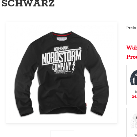
SCHWARZ
Preis
Wäh
Pro
b
24
w