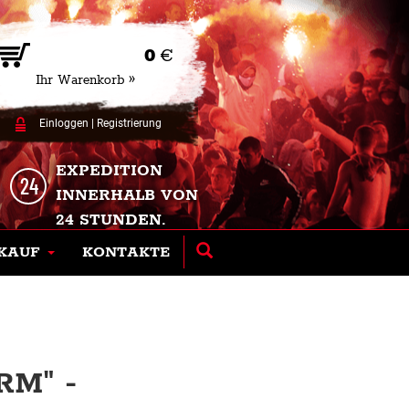
0
€
Ihr Warenkorb »
Einloggen
|
Registrierung
EXPEDITION
INNERHALB VON
24 STUNDEN.
KAUF
KONTAKTE
M" -