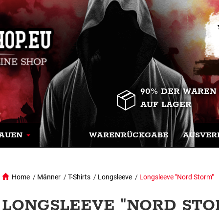
90% DER WAREN
AUF LAGER
AUEN
WARENRÜCKGABE
AUSVER
Home
/
Männer
/
T-Shirts
/
Longsleeve
/
Longsleeve "Nord Storm"
LONGSLEEVE "NORD STOR