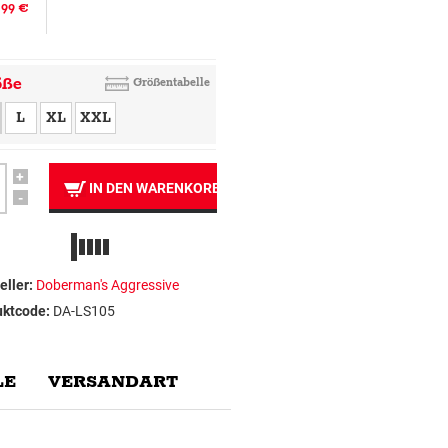
.99 €
öße
Größentabelle
L
XL
XXL
+
IN DEN WARENKORB
-
eller:
Doberman's Aggressive
uktcode:
DA-LS105
E
VERSANDART