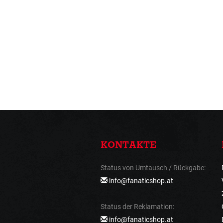
KONTAKTE
Status von Umtausch / Rückgabe:
info@fanaticshop.at
Status der Reklamation:
info@fanaticshop.at