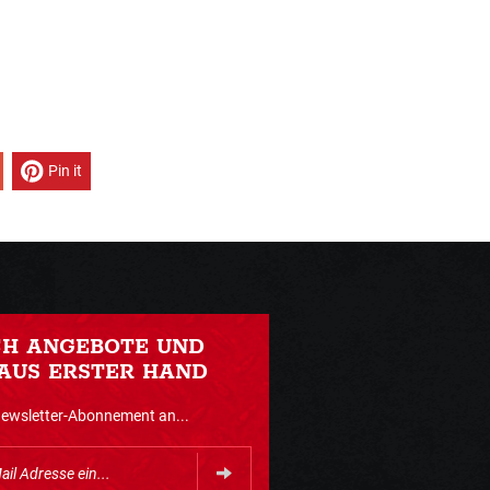
Pin it
CH ANGEBOTE UND
AUS ERSTER HAND
Newsletter-Abonnement an...