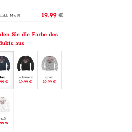
19.99
€
 inkl. MwSt.
len Sie die Farbe des
dukts aus
lau
schwarz
grau
.99 €
19.99 €
19.99 €
eiß
.99 €