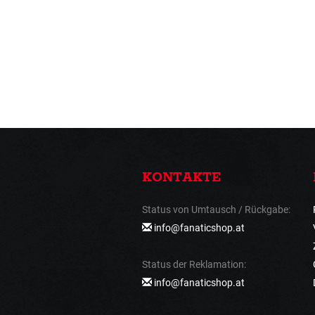
KONTAKTE
Status von Umtausch / Rückgabe:
info@fanaticshop.at
Status der Reklamation:
info@fanaticshop.at