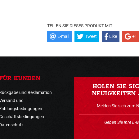
TEILEN SIE DIESES PRODUKT MIT
E-mail
Tweet
Like
+1
FÜR KUNDEN
HOLEN SIE SI
Rückgabe und Reklamation
NEUIGKEITEN 
Versand und
Melden Sie sich zum 
Zahlungsbedingungen
Geschäftsbedingungen
Datenschutz