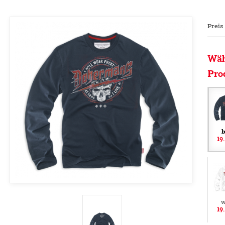
Preis
Wäh
Pro
b
19
w
19