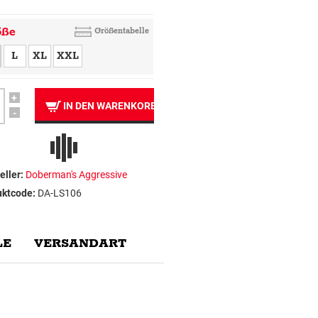
öße
Größentabelle
L
XL
XXL
+
IN DEN WARENKORB
-
eller:
Doberman's Aggressive
uktcode:
DA-LS106
E
VERSANDART