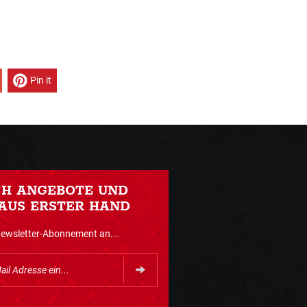
Pin it
CH ANGEBOTE UND
AUS ERSTER HAND
Newsletter-Abonnement an...