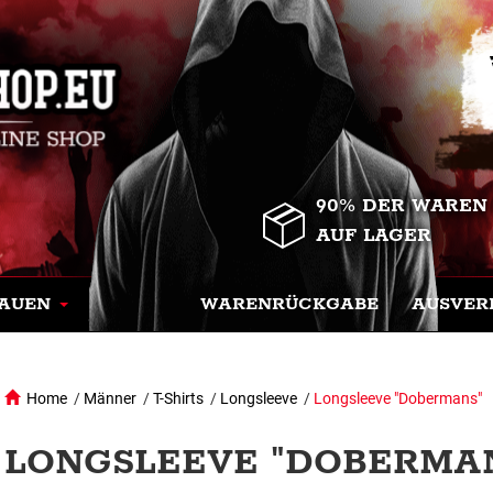
90% DER WAREN
AUF LAGER
AUEN
WARENRÜCKGABE
AUSVER
Home
/
Männer
/
T-Shirts
/
Longsleeve
/
Longsleeve "Dobermans"
LONGSLEEVE "DOBERMAN