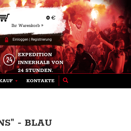
0
€
Ihr Warenkorb »
Einloggen
|
Registrierung
EXPEDITION
INNERHALB VON
24 STUNDEN.
KAUF
KONTAKTE
S" - BLAU