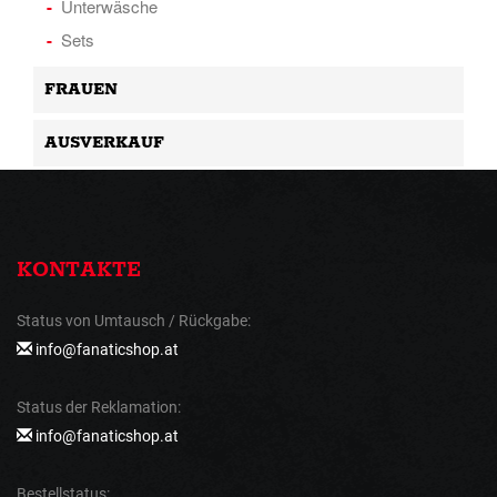
Unterwäsche
Sets
FRAUEN
AUSVERKAUF
KONTAKTE
Status von Umtausch / Rückgabe:
info@fanaticshop.at
Status der Reklamation:
info@fanaticshop.at
Bestellstatus: