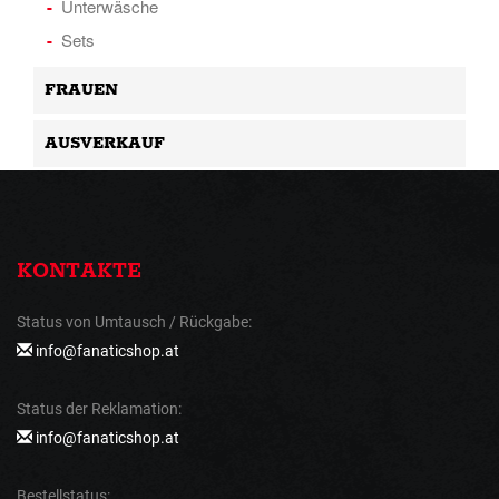
Unterwäsche
Sets
FRAUEN
AUSVERKAUF
KONTAKTE
Status von Umtausch / Rückgabe:
info@fanaticshop.at
Status der Reklamation:
info@fanaticshop.at
Bestellstatus: