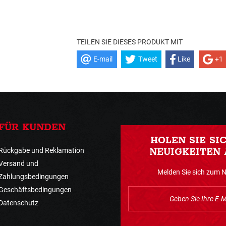
TEILEN SIE DIESES PRODUKT MIT
E-mail
Tweet
Like
+1
FÜR KUNDEN
HOLEN SIE SI
Rückgabe und Reklamation
NEUIGKEITEN 
Versand und
Melden Sie sich zum 
Zahlungsbedingungen
Geschäftsbedingungen
Datenschutz