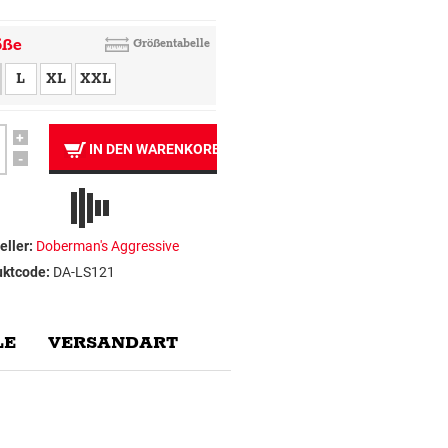
öße
Größentabelle
L
XL
XXL
+
IN DEN WARENKORB
-
eller:
Doberman's Aggressive
uktcode:
DA-LS121
E
VERSANDART