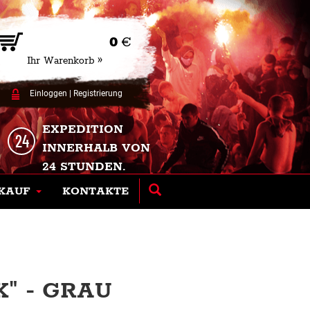
0
€
Ihr Warenkorb »
Einloggen
|
Registrierung
EXPEDITION
INNERHALB VON
24 STUNDEN.
KAUF
KONTAKTE
" - GRAU