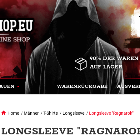
90% DER WAREN
AUF LAGER
AUEN
WARENRÜCKGABE
AUSVER
Home
/
Männer
/
T-Shirts
/
Longsleeve
/
Longsleeve "Ragnarok"
LONGSLEEVE "RAGNAROK