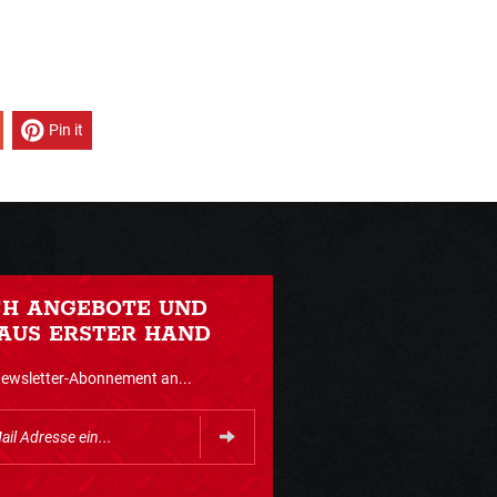
Pin it
CH ANGEBOTE UND
AUS ERSTER HAND
Newsletter-Abonnement an...