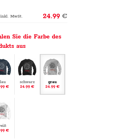
24.99
€
 inkl. MwSt.
len Sie die Farbe des
dukts aus
lau
schwarz
grau
.99 €
24.99 €
24.99 €
eiß
.99 €