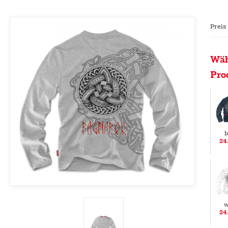
Preis
Wäh
Pro
b
24
w
24