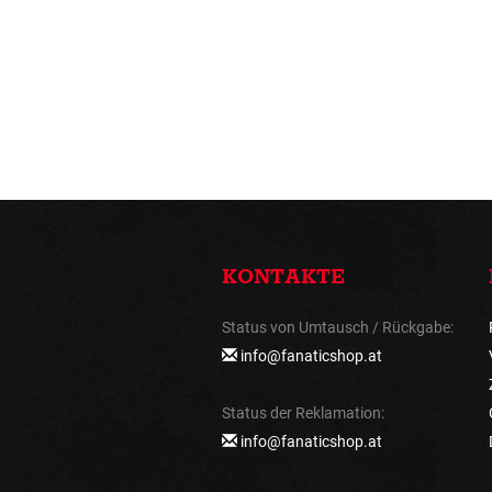
KONTAKTE
Status von Umtausch / Rückgabe:
info@fanaticshop.at
Status der Reklamation:
info@fanaticshop.at