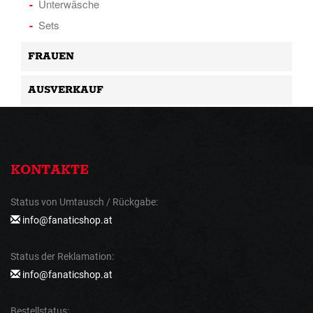
Unterwäsche
Sets
FRAUEN
AUSVERKAUF
KONTAKTE
Status von Umtausch / Rückgabe:
info@fanaticshop.at
Status der Reklamation:
info@fanaticshop.at
Bestellstatus: