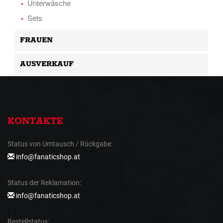
Unterwäsche
Sets
FRAUEN
AUSVERKAUF
KONTAKTE
Status von Umtausch / Rückgabe:
info@fanaticshop.at
Status der Reklamation:
info@fanaticshop.at
Bestellstatus: