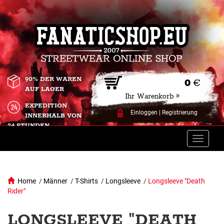
90% DER WAREN
0
€
AUF LAGER
Ihr Warenkorb »
EXPEDITION
Einloggen
|
Registrierung
INNERHALB VON
24 STUNDEN.
Toggle
naviga
Home
/
Männer
/
T-Shirts
/
Longsleeve
/
Longsleeve "Death
Rider"
LONGSLEEVE "DEATH