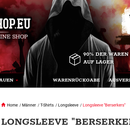
90% DER WAREN
AUF LAGER
AUEN
WARENRÜCKGABE
AUSVER
Home
/
Männer
/
T-Shirts
/
Longsleeve
/
Longsleeve "Berserkers"
LONGSLEEVE "BERSERKER