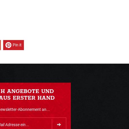
Pin it
CH ANGEBOTE UND
AUS ERSTER HAND
Newsletter-Abonnement an...