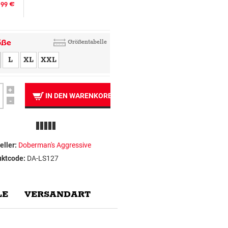
.99 €
öße
Größentabelle
L
XL
XXL
+
IN DEN WARENKORB
-
eller:
Doberman's Aggressive
uktcode:
DA-LS127
E
VERSANDART