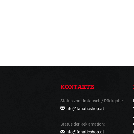
KONTAKTE
Status von Umtausch / Rückgabe:
info@fanaticshop.at
Status der Reklamation:
info@fanaticshop.at