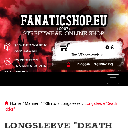
90% DER WAREN
0
€
AUF LAGER
Ihr Warenkorb »
EXPEDITION
Einloggen
|
Registrierung
INNERHALB VON
24 STUNDEN.
Toggle
naviga
Home
/
Männer
/
T-Shirts
/
Longsleeve
/
Longsleeve "Death
Rider"
LONGSLEEVE "DEATH