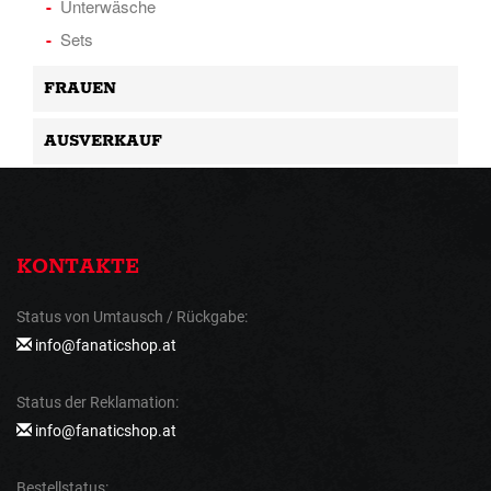
Unterwäsche
Sets
FRAUEN
AUSVERKAUF
KONTAKTE
Status von Umtausch / Rückgabe:
info@fanaticshop.at
Status der Reklamation:
info@fanaticshop.at
Bestellstatus: