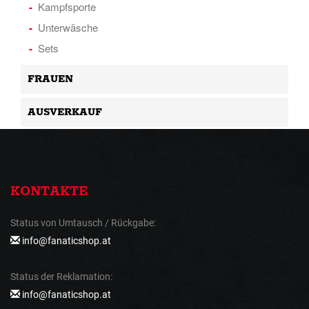
Kampfsporte
Unterwäsche
Sets
FRAUEN
AUSVERKAUF
KONTAKTE
Status von Umtausch / Rückgabe:
info@fanaticshop.at
Status der Reklamation:
info@fanaticshop.at