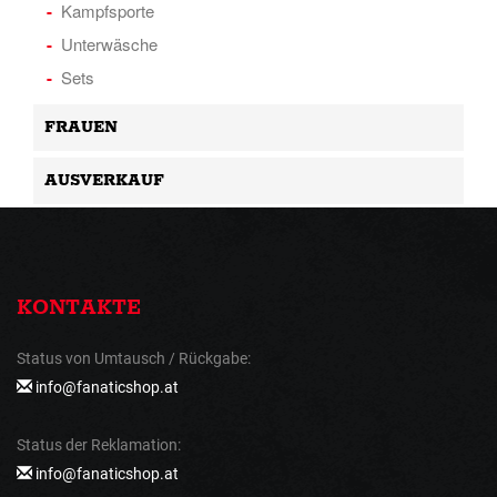
Kampfsporte
Unterwäsche
Sets
FRAUEN
AUSVERKAUF
KONTAKTE
Status von Umtausch / Rückgabe:
info@fanaticshop.at
Status der Reklamation:
info@fanaticshop.at