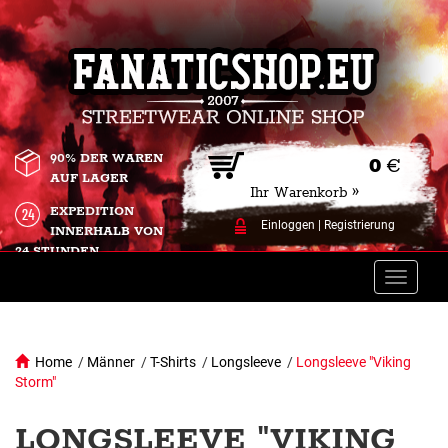
90% DER WAREN
0
€
AUF LAGER
Ihr Warenkorb »
EXPEDITION
Einloggen
|
Registrierung
INNERHALB VON
24 STUNDEN.
Toggle
naviga
Home
/
Männer
/
T-Shirts
/
Longsleeve
/
Longsleeve "Viking
Storm"
LONGSLEEVE "VIKING