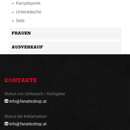
Kampfsporte
Unterwäsche
Sets
FRAUEN
AUSVERKAUF
KONTAKTE
Status von Umtausch / Rückgabe:
info@fanaticshop.at
Status der Reklamation:
info@fanaticshop.at