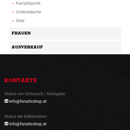
Kampfsporte
Unterwäsche
Sets
FRAUEN
AUSVERKAUF
KONTAKTE
Status von Umtausch / Rückgabe:
info@fanaticshop.at
Status der Reklamation:
info@fanaticshop.at