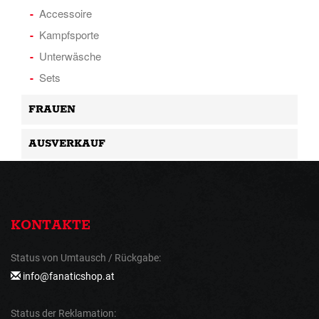
Accessoire
Kampfsporte
Unterwäsche
Sets
FRAUEN
AUSVERKAUF
KONTAKTE
Status von Umtausch / Rückgabe:
info@fanaticshop.at
Status der Reklamation: