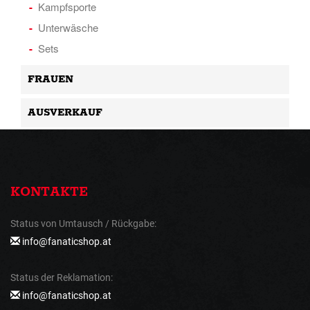
Kampfsporte
Unterwäsche
Sets
FRAUEN
AUSVERKAUF
KONTAKTE
Status von Umtausch / Rückgabe:
info@fanaticshop.at
Status der Reklamation:
info@fanaticshop.at