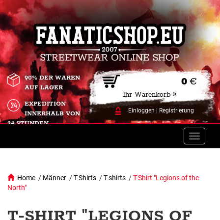
90% DER WAREN
0
€
AUF LAGER
Ihr Warenkorb »
EXPEDITION
Einloggen
|
Registrierung
INNERHALB VON
24 STUNDEN.
Toggle
naviga
Home
/
Männer
/
T-Shirts
/
T-shirts
/
T-Shirt "Legions of the
North"
T-SHIRT "LEGIONS OF