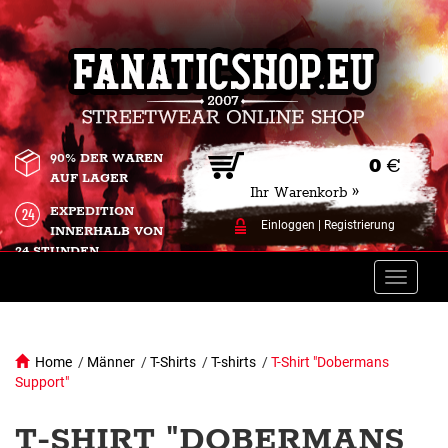
90% DER WAREN
0
€
AUF LAGER
Ihr Warenkorb »
EXPEDITION
Einloggen
|
Registrierung
INNERHALB VON
24 STUNDEN.
Toggle
naviga
Home
/
Männer
/
T-Shirts
/
T-shirts
/
T-Shirt "Dobermans
Support"
T-SHIRT "DOBERMANS