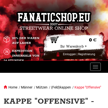
90% DER WAREN
0
€
AUF LAGER
Ihr Warenkorb »
EXPEDITION
Einloggen
|
Registrierung
INNERHALB VON
24 STUNDEN.
Toggle
naviga
Home
/
Männer
/
Mützen
/
(Feld)kappen
/
Kappe "Offensive"
KAPPE "OFFENSIVE" -