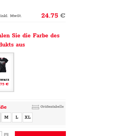
24.75
€
 inkl. MwSt.
len Sie die Farbe des
dukts aus
hwarz
.75 €
öße
Größentabelle
M
L
XL
+