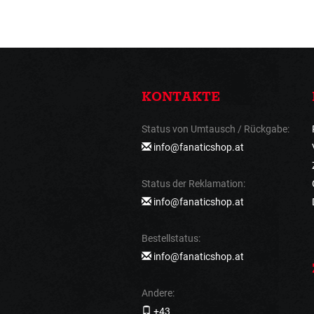
KONTAKTE
Status von Umtausch / Rückgabe:
info@fanaticshop.at
Status der Reklamation:
info@fanaticshop.at
Bestellstatus:
info@fanaticshop.at
Andere:
+43