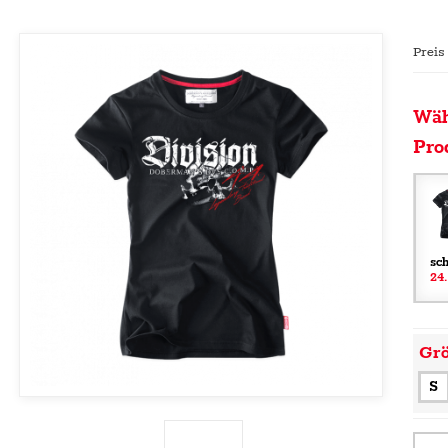
Preis
Wäh
Pro
sc
24
Gr
S