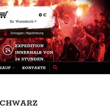
0
€
Ihr Warenkorb »
Einloggen
|
Registrierung
EXPEDITION
INNERHALB VON
24 STUNDEN.
KAUF
KONTAKTE
 SCHWARZ