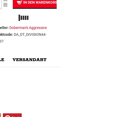
IN DEN WARENKORB
-
eller:
Doberman's Aggressive
uktcode:
DA_DT_DIVISION44-
37
E
VERSANDART