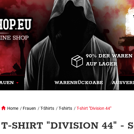
90% DER WAREN
AUF LAGER
AUEN
WARENRÜCKGABE
AUSVER
Home
/
Frauen
/
T-Shirts
/
T-shirts
/
T-shirt "Division 44"
T-SHIRT "DIVISION 44" -