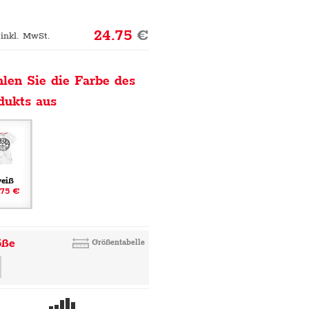
24.75
€
 inkl. MwSt.
len Sie die Farbe des
dukts aus
eiß
.75 €
öße
Größentabelle