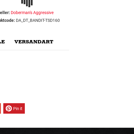
eller:
Doberman's Aggressive
uktcode:
DA_DT_BANDIT-TSD160
E
VERSANDART
Pin it