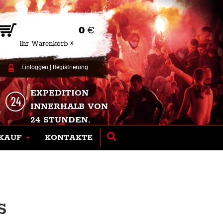
0
€
Ihr Warenkorb »
Einloggen
|
Registrierung
EXPEDITION
INNERHALB VON
24 STUNDEN.
KAUF
KONTAKTE