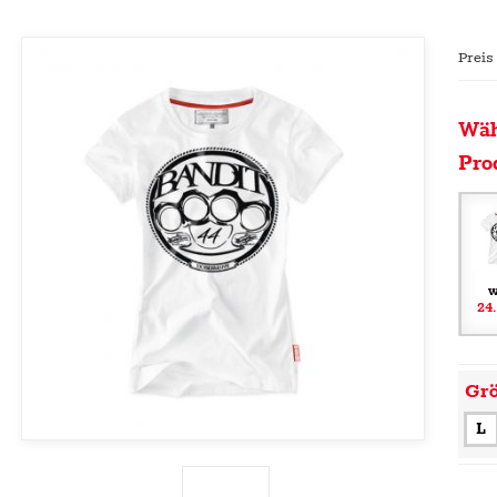
Preis
Wäh
Pro
w
24
Gr
L