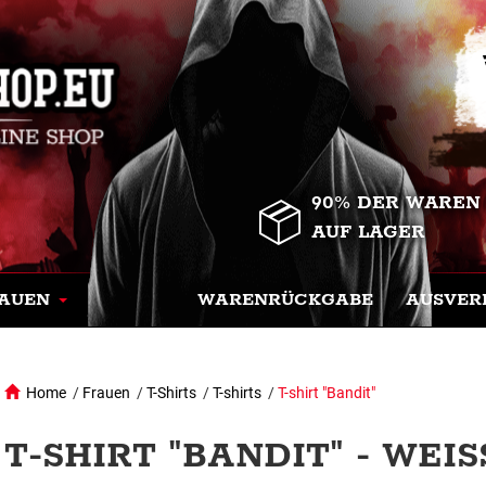
90% DER WAREN
AUF LAGER
AUEN
WARENRÜCKGABE
AUSVER
Home
/
Frauen
/
T-Shirts
/
T-shirts
/
T-shirt "Bandit"
T-SHIRT "BANDIT" - WEISS