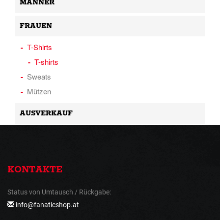
MÄNNER
FRAUEN
T-Shirts
T-shirts
Sweats
Mützen
AUSVERKAUF
KONTAKTE
Status von Umtausch / Rückgabe:
info@fanaticshop.at