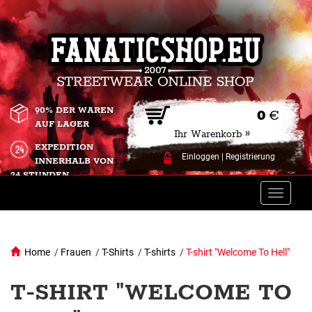
90% DER WAREN
0
€
AUF LAGER
Ihr Warenkorb »
EXPEDITION
Einloggen
|
Registrierung
INNERHALB VON
24 STUNDEN.
Toggle
naviga
Home
/
Frauen
/
T-Shirts
/
T-shirts
/
T-shirt "Welcome To Hell"
T-SHIRT "WELCOME TO