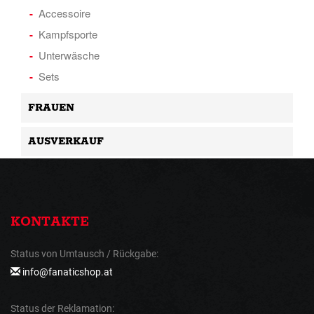
Accessoire
Kampfsporte
Unterwäsche
Sets
FRAUEN
AUSVERKAUF
KONTAKTE
Status von Umtausch / Rückgabe:
info@fanaticshop.at
Status der Reklamation: