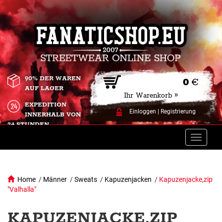
90% DER WAREN
0
€
AUF LAGER
Ihr Warenkorb »
EXPEDITION
Einloggen
|
Registrierung
INNERHALB VON
24 STUNDEN.
Toggle
naviga
Home
/
Männer
/
Sweats
/
Kapuzenjacken
/
Kapuzenjacke,zip
"Valhalla"
KAPUZENJACKE,ZIP